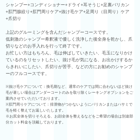
シャンプー+コンディショナー+ドライ+耳そうじ+足裏バリカン
+肛門腺絞り+肛門周りケア+抜け毛ケア+足周り（目周り）ケア
+爪切り
上記のグルーミングを含んだシャンプーコースです。
低刺激のシャンプー希釈液で優しく洗浄した後全身を乾かし、爪
切りなどのお手入れを行って終了です。
お忙しい方はもちろん、毛は伸ばしていきたい、毛玉になりかけ
ているのをリセットしたい、抜け毛が気になる、お出かけするか
らきれいにしたい、爪切りが苦手、などの方にお勧めのシャンプ
ーのフルコースです。
※抜け毛ケアについて：換毛期など、通常のケアでは間に合わないほど抜け
毛が著しい場合はアンダーコートのみを取り除くレーキングオプションをご
案内させていただいております。
※肛門周りケアについて：排泄物がつかないようにバリカンまたはハサミで
毛を軽く整えてお返しいたします。
※お尻全体を切りそろえる、お顔全体を整えるなどをご希望の場合は別途部
分カット料金を頂戴しております。